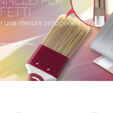
NNELLI PER
FETTI
per una stesura omogenea
smalti a solvente e acrilici.