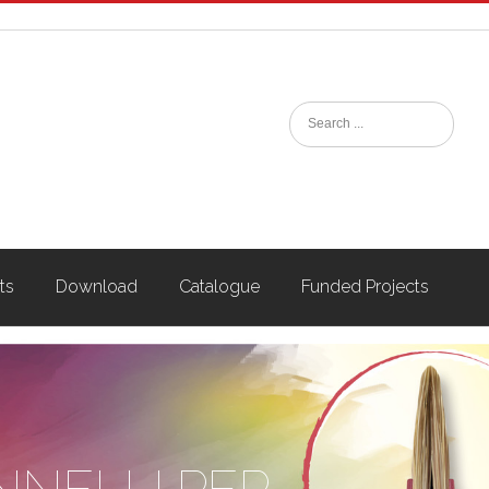
ts
Download
Catalogue
Funded Projects