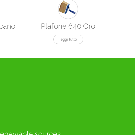
icano
Plafone 640 Oro
leggi tutto
renewable sources.