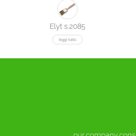
Elyt s.2085
leggi tutto
our company consu