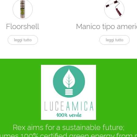
Floorshell
Manico tipo amer
leggi tutto
leggi tutto
Rex aims for a sustainable future;
mes 100% certified green energy from 