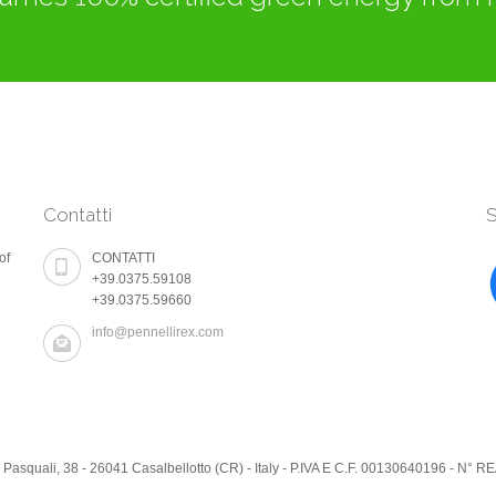
Contatti
S
of
CONTATTI
+39.0375.59108
+39.0375.59660
info@pennellirex.com
. Pasquali, 38 - 26041 Casalbellotto (CR) - Italy - P.IVA E C.F. 00130640196 - N