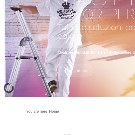
GRANDI PE
LAVORI PER
Tutte le soluzioni 
colore
Ideali per vernici acriliche e sintetiche, pitture, 
Leggi di più
You are here:
Home