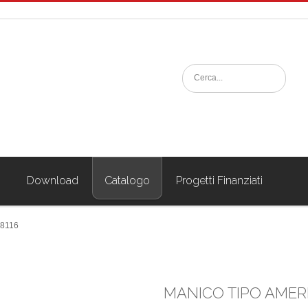
i
Download
Catalogo
Progetti Finanziati
8116
MANICO TIPO AMERI