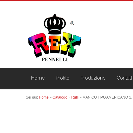
Home
Profilo
Produzione
Contatt
Sei qui:
Home
»
Catalogo
»
Rulli
»
MANICO TIPO AMERICANO S. 