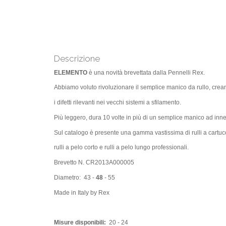
Descrizione
ELEMENTO
è una novità brevettata dalla Pennelli Rex.
Abbiamo voluto rivoluzionare il semplice manico da rullo, crea
i difetti rilevanti nei vecchi sistemi a sfilamento.
Più leggero, dura 10 volte in più di un semplice manico ad inn
Sul catalogo è presente una gamma vastissima di rulli a cartuc
rulli a pelo corto e rulli a pelo lungo professionali.
Brevetto N. CR2013A000005
Diametro: 43 -
48
- 55
Made in Italy by Rex
Misure disponibili:
20 - 24