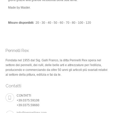
giunti grazie alla grande flessibilità della sua lama.
Made by Master.
Misure disponibili:
20 - 30 - 40 - 50 - 60 - 70 - 80 - 100 - 120
Pennelli Rex
Fondata nel 1955 dal Sig. Galli Franco, la ditta Pennelli Rex opera nel
settore dei pennelli, dei rulli, delle belle arti e attrezzature per l'edilizia,
producendo e commerciando da oltre 50 anni gli articoli più svariati relativi
al settore della pittura, edilizia e fai da te.
Contatti
CONTATTI
+39.0375.59108
+39.0375.59660
info@pennellirex.com