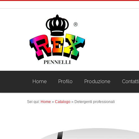
Home
Profilo
Produzione
Contatt
Sei qui:
Home
»
Catalogo
»
Detergenti professionali