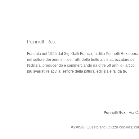
Pennelli Rex
Fondata nel 1955 dal Sig. Galli Franco, la ditta Pennelli Rex opera
nel settore dei pennelli, dei rulli, delle belle arti e attrezzature per
l'edilizia, producendo e commerciando da oltre 50 anni gli articoli
più svariati relativi al settore della pittura, edilizia e fai da te.
Pennelli Rex
- Via C
AVVISO:
Questo sito utilizza cookies; con