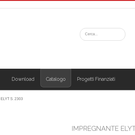
i
Download
Catalogo
Progetti Finanziati
ELYT S. 2303
IMPREGNANTE ELYT 