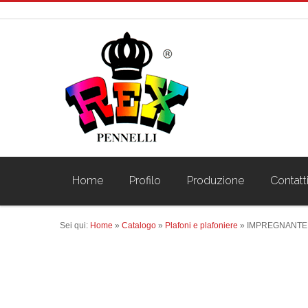
Home
Profilo
Produzione
Contatt
Sei qui:
Home
»
Catalogo
»
Plafoni e plafoniere
»
IMPREGNANTE 