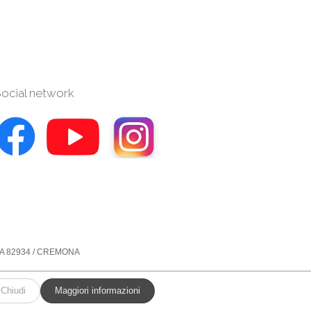
ocial network
° REA 82934 / CREMONA
Chiudi
Maggiori informazioni