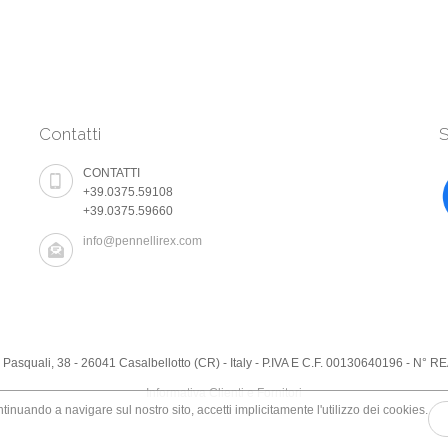
Contatti
S
CONTATTI
+39.0375.59108
+39.0375.59660
info@pennellirex.com
. Pasquali, 38 - 26041 Casalbellotto (CR) - Italy - P.IVA E C.F. 00130640196 - N
Informativa Clienti e Fornitori
tinuando a navigare sul nostro sito, accetti implicitamente l'utilizzo dei cookies.