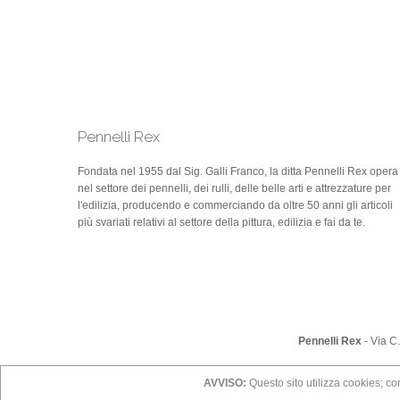
Pennelli Rex
Fondata nel 1955 dal Sig. Galli Franco, la ditta Pennelli Rex opera
nel settore dei pennelli, dei rulli, delle belle arti e attrezzature per
l'edilizia, producendo e commerciando da oltre 50 anni gli articoli
più svariati relativi al settore della pittura, edilizia e fai da te.
Pennelli Rex
- Via C
AVVISO:
Questo sito utilizza cookies; con