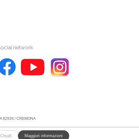
ocial network
° REA 82934 / CREMONA
Chiudi
Maggiori informazioni