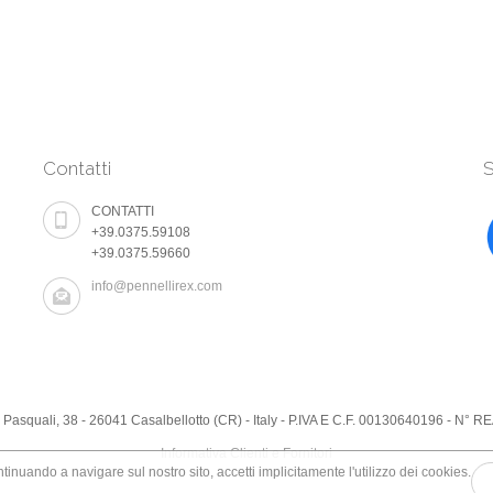
Contatti
S
CONTATTI
+39.0375.59108
+39.0375.59660
info@pennellirex.com
. Pasquali, 38 - 26041 Casalbellotto (CR) - Italy - P.IVA E C.F. 00130640196 - N
Informativa Clienti e Fornitori
tinuando a navigare sul nostro sito, accetti implicitamente l'utilizzo dei cookies.