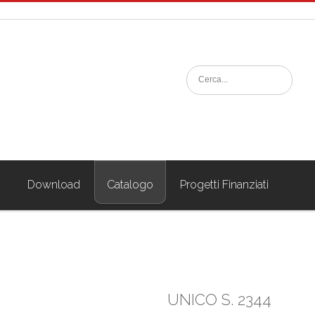
i
Download
Catalogo
Progetti Finanziati
UNICO S. 2344