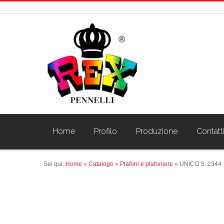
Home
Profilo
Produzione
Contatt
Sei qui:
Home
»
Catalogo
»
Plafoni e plafoniere
»
UNICO S. 2344