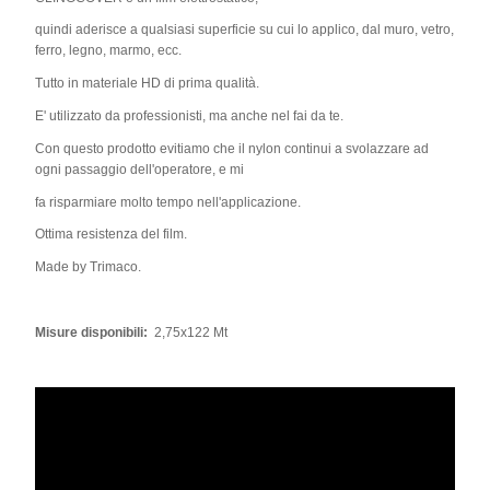
quindi aderisce a qualsiasi superficie su cui lo applico, dal muro, vetro,
ferro, legno, marmo, ecc.
Tutto in materiale HD di prima qualità.
E' utilizzato da professionisti, ma anche nel fai da te.
Con questo prodotto evitiamo che il nylon continui a svolazzare ad
ogni passaggio dell'operatore, e mi
fa risparmiare molto tempo nell'applicazione.
Ottima resistenza del film.
Made by Trimaco.
Misure disponibili:
2,75x122 Mt